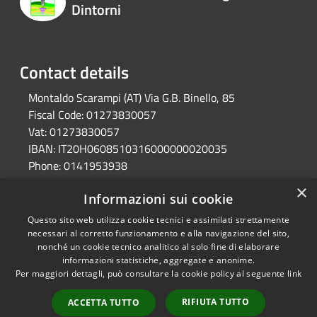
Dintorni
Contact details
Montaldo Scarampi (AT) Via G.B. Binello, 85
Fiscal Code:
01273830057
Vat:
01273830057
IBAN:
IT20H0608510316000000020035
Phone:
0141953938
Pec:
unione.valtiglione.at@cert.legalmail.it
×
Informazioni sui cookie
Questo sito web utilizza cookie tecnici e assimilati strettamente
RSS
Ente convenzionato
necessari al corretto funzionamento e alla navigazione del sito,
nonché un cookie tecnico analitico al solo fine di elaborare
Accessibility
Astigov
informazioni statistiche, aggregate e anonime.
Privacy
Per maggiori dettagli, può consultare la cookie policy al seguente
link
Progetto
|
Convenzione
|
Cookie
Adesioni
Sitemap
RIFIUTA TUTTO
ACCETTA TUTTO