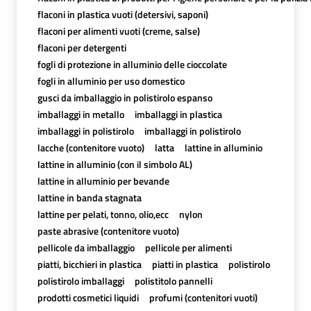
flaconi in plastica vuoti (detersivi, saponi)
flaconi per alimenti vuoti (creme, salse)
flaconi per detergenti
fogli di protezione in alluminio delle cioccolate
fogli in alluminio per uso domestico
gusci da imballaggio in polistirolo espanso
imballaggi in metallo
imballaggi in plastica
imballaggi in polistirolo
imballaggi in polistirolo
lacche (contenitore vuoto)
latta
lattine in alluminio
lattine in alluminio (con il simbolo AL)
lattine in alluminio per bevande
lattine in banda stagnata
lattine per pelati, tonno, olio,ecc
nylon
paste abrasive (contenitore vuoto)
pellicole da imballaggio
pellicole per alimenti
piatti, bicchieri in plastica
piatti in plastica
polistirolo
polistirolo imballaggi
polistitolo pannelli
prodotti cosmetici liquidi
profumi (contenitori vuoti)