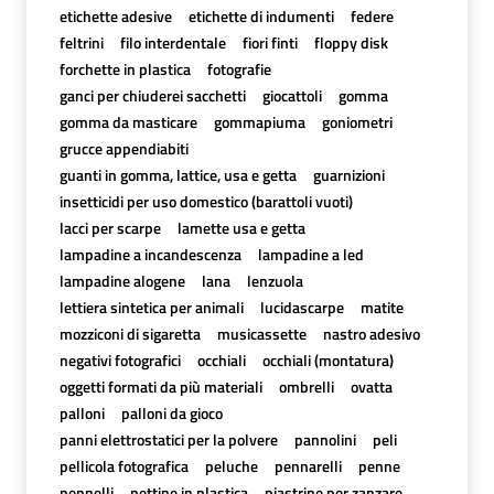
etichette adesive
etichette di indumenti
federe
feltrini
filo interdentale
fiori finti
floppy disk
forchette in plastica
fotografie
ganci per chiuderei sacchetti
giocattoli
gomma
gomma da masticare
gommapiuma
goniometri
grucce appendiabiti
guanti in gomma, lattice, usa e getta
guarnizioni
insetticidi per uso domestico (barattoli vuoti)
lacci per scarpe
lamette usa e getta
lampadine a incandescenza
lampadine a led
lampadine alogene
lana
lenzuola
lettiera sintetica per animali
lucidascarpe
matite
mozziconi di sigaretta
musicassette
nastro adesivo
negativi fotografici
occhiali
occhiali (montatura)
oggetti formati da più materiali
ombrelli
ovatta
palloni
palloni da gioco
panni elettrostatici per la polvere
pannolini
peli
pellicola fotografica
peluche
pennarelli
penne
pennelli
pettine in plastica
piastrine per zanzare