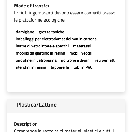
Mode of transfer
I rifiuti ingombranti devono essere conferiti presso
le piattaforme ecologiche
damigiane
grosse taniche
imballaggi per elettrodomestici non in cartone
lastre di vetro intere e specchi
materassi
mobilio da giardino in resina
mobili vecchi
onduline in vetroresina
poltrone e divani
reti per letti
stendini in resina
tapparelle
tubi in PVC
Plastica/Lattine
Description
Comprende la raccolta di materiali plastici e tutti i