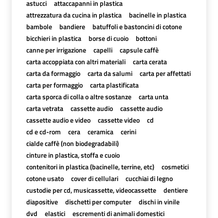
astucci
attaccapanni in plastica
attrezzatura da cucina in plastica
bacinelle in plastica
bambole
bandiere
batuffoli e bastoncini di cotone
bicchieri in plastica
borse di cuoio
bottoni
canne per irrigazione
capelli
capsule caffè
carta accoppiata con altri materiali
carta cerata
carta da formaggio
carta da salumi
carta per affettati
carta per formaggio
carta plastificata
carta sporca di colla o altre sostanze
carta unta
carta vetrata
cassette audio
cassette audio
cassette audio e video
cassette video
cd
cd e cd-rom
cera
ceramica
cerini
cialde caffè (non biodegradabili)
cinture in plastica, stoffa e cuoio
contenitori in plastica (bacinelle, terrine, etc)
cosmetici
cotone usato
cover di cellulari
cucchiai di legno
custodie per cd, musicassette, videocassette
dentiere
diapositive
dischetti per computer
dischi in vinile
dvd
elastici
escrementi di animali domestici