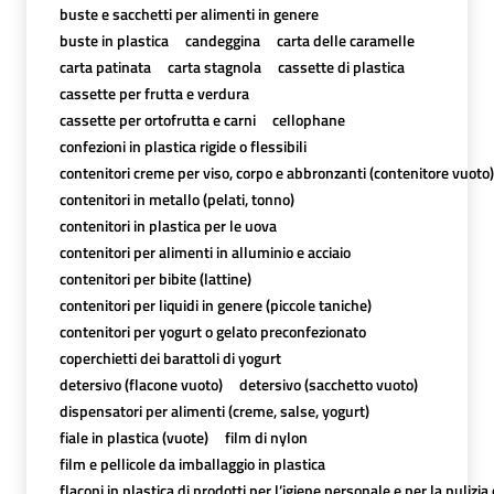
buste e sacchetti per alimenti in genere
buste in plastica
candeggina
carta delle caramelle
carta patinata
carta stagnola
cassette di plastica
cassette per frutta e verdura
cassette per ortofrutta e carni
cellophane
confezioni in plastica rigide o flessibili
contenitori creme per viso, corpo e abbronzanti (contenitore vuoto)
contenitori in metallo (pelati, tonno)
contenitori in plastica per le uova
contenitori per alimenti in alluminio e acciaio
contenitori per bibite (lattine)
contenitori per liquidi in genere (piccole taniche)
contenitori per yogurt o gelato preconfezionato
coperchietti dei barattoli di yogurt
detersivo (flacone vuoto)
detersivo (sacchetto vuoto)
dispensatori per alimenti (creme, salse, yogurt)
fiale in plastica (vuote)
film di nylon
film e pellicole da imballaggio in plastica
flaconi in plastica di prodotti per l’igiene personale e per la pulizia