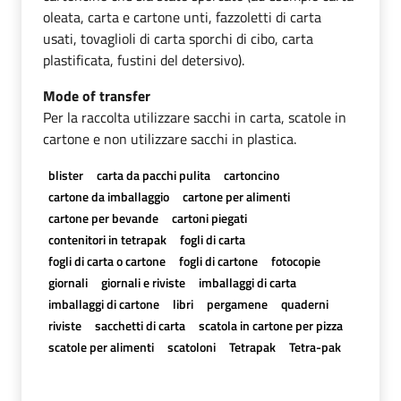
oleata, carta e cartone unti, fazzoletti di carta
usati, tovaglioli di carta sporchi di cibo, carta
plastificata, fustini del detersivo).
Mode of transfer
Per la raccolta utilizzare sacchi in carta, scatole in
cartone e non utilizzare sacchi in plastica.
blister
carta da pacchi pulita
cartoncino
cartone da imballaggio
cartone per alimenti
cartone per bevande
cartoni piegati
contenitori in tetrapak
fogli di carta
fogli di carta o cartone
fogli di cartone
fotocopie
giornali
giornali e riviste
imballaggi di carta
imballaggi di cartone
libri
pergamene
quaderni
riviste
sacchetti di carta
scatola in cartone per pizza
scatole per alimenti
scatoloni
Tetrapak
Tetra-pak