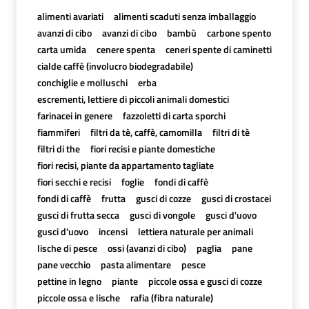
alimenti avariati
alimenti scaduti senza imballaggio
avanzi di cibo
avanzi di cibo
bambù
carbone spento
carta umida
cenere spenta
ceneri spente di caminetti
cialde caffè (involucro biodegradabile)
conchiglie e molluschi
erba
escrementi, lettiere di piccoli animali domestici
farinacei in genere
fazzoletti di carta sporchi
fiammiferi
filtri da tè, caffè, camomilla
filtri di tè
filtri di the
fiori recisi e piante domestiche
fiori recisi, piante da appartamento tagliate
fiori secchi e recisi
foglie
fondi di caffè
fondi di caffè
frutta
gusci di cozze
gusci di crostacei
gusci di frutta secca
gusci di vongole
gusci d'uovo
gusci d'uovo
incensi
lettiera naturale per animali
lische di pesce
ossi (avanzi di cibo)
paglia
pane
pane vecchio
pasta alimentare
pesce
pettine in legno
piante
piccole ossa e gusci di cozze
piccole ossa e lische
rafia (fibra naturale)