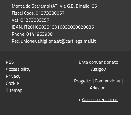
Montaldo Scarampi (AT) Via G.B. Binello, 85
Fiscal Code:
01273830057
Vat:
01273830057
IBAN:
IT20H0608510316000000020035
Phone:
0141953938
Pec:
unione.valtiglione.at@cert.legalmail.it
RSS
Ente convenzionato
Accessibility
Astigov
Privacy
Progetto
|
Convenzione
|
Cookie
Adesioni
Sitemap
•
Accesso redazione