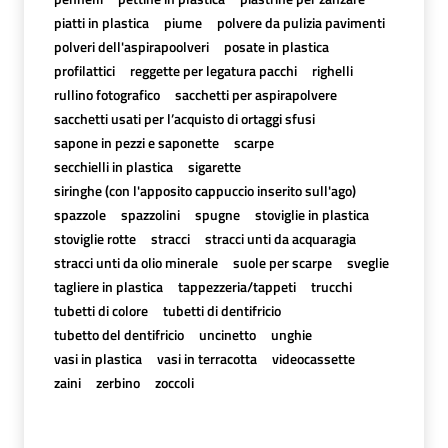
piatti in plastica
piume
polvere da pulizia pavimenti
polveri dell'aspirapoolveri
posate in plastica
profilattici
reggette per legatura pacchi
righelli
rullino fotografico
sacchetti per aspirapolvere
sacchetti usati per l’acquisto di ortaggi sfusi
sapone in pezzi e saponette
scarpe
secchielli in plastica
sigarette
siringhe (con l'apposito cappuccio inserito sull'ago)
spazzole
spazzolini
spugne
stoviglie in plastica
stoviglie rotte
stracci
stracci unti da acquaragia
stracci unti da olio minerale
suole per scarpe
sveglie
tagliere in plastica
tappezzeria/tappeti
trucchi
tubetti di colore
tubetti di dentifricio
tubetto del dentifricio
uncinetto
unghie
vasi in plastica
vasi in terracotta
videocassette
zaini
zerbino
zoccoli