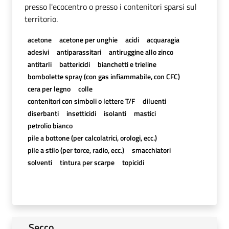
presso l'ecocentro o presso i contenitori sparsi sul
territorio.
acetone
acetone per unghie
acidi
acquaragia
adesivi
antiparassitari
antiruggine allo zinco
antitarli
battericidi
bianchetti e trieline
bombolette spray (con gas infiammabile, con CFC)
cera per legno
colle
contenitori con simboli o lettere T/F
diluenti
diserbanti
insetticidi
isolanti
mastici
petrolio bianco
pile a bottone (per calcolatrici, orologi, ecc.)
pile a stilo (per torce, radio, ecc.)
smacchiatori
solventi
tintura per scarpe
topicidi
Secco