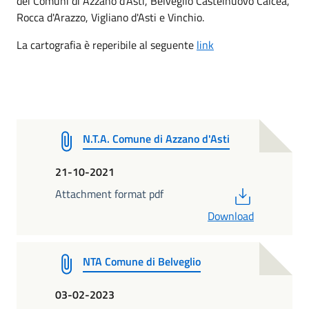
dei Comuni di Azzano d'Asti, Belveglio Castelnuovo Calcea,
Rocca d'Arazzo, Vigliano d'Asti e Vinchio.
La cartografia è reperibile al seguente
link
N.T.A. Comune di Azzano d'Asti
21-10-2021
PDF
Attachment format pdf
Download
NTA Comune di Belveglio
03-02-2023