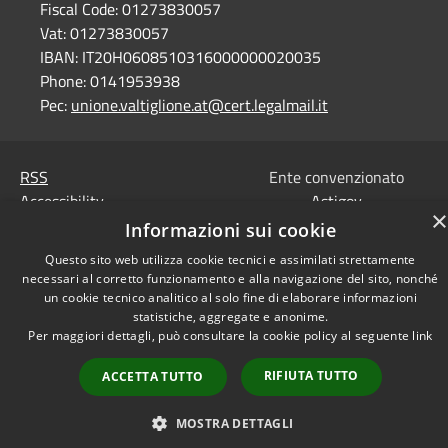
Fiscal Code:
01273830057
Vat:
01273830057
IBAN:
IT20H0608510316000000020035
Phone:
0141953938
Pec:
unione.valtiglione.at@cert.legalmail.it
RSS
Ente convenzionato
Accessibility
Astigov
×
Privacy
Informazioni sui cookie
Progetto
|
Convenzione
|
Cookie
Questo sito web utilizza cookie tecnici e assimilati strettamente
Adesioni
Sitemap
necessari al corretto funzionamento e alla navigazione del sito, nonché
un cookie tecnico analitico al solo fine di elaborare informazioni
•
Accesso redazione
statistiche, aggregate e anonime.
Per maggiori dettagli, può consultare la cookie policy al seguente
link
RIFIUTA TUTTO
ACCETTA TUTTO
MOSTRA DETTAGLI