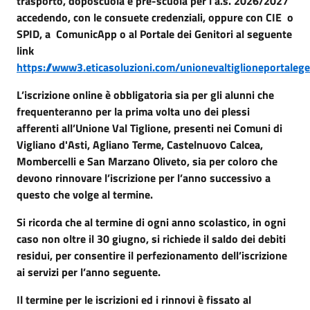
trasporto, doposcuola e pre-scuola per l’a.s. 2026/2027
accedendo, con le consuete credenziali, oppure con CIE o
SPID, a ComunicApp o al Portale dei Genitori al seguente
link
https://www3.eticasoluzioni.com/unionevaltiglioneportalege
L’iscrizione online è obbligatoria sia per gli alunni che
frequenteranno per la prima volta uno dei plessi
afferenti all’Unione Val Tiglione, presenti nei Comuni di
Vigliano d'Asti, Agliano Terme, Castelnuovo Calcea,
Mombercelli e San Marzano Oliveto, sia per coloro che
devono rinnovare l’iscrizione per l’anno successivo a
questo che volge al termine.
Si ricorda che al termine di ogni anno scolastico, in ogni
caso non oltre il 30 giugno, si richiede il saldo dei debiti
residui, per consentire il perfezionamento dell’iscrizione
ai servizi per l’anno seguente.
Il termine per le iscrizioni ed i rinnovi è fissato al