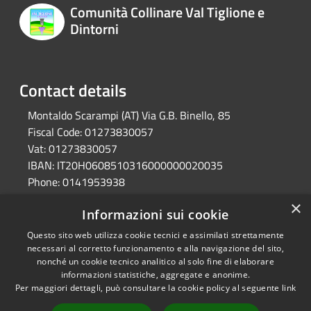
Comunità Collinare Val Tiglione e
Dintorni
Contact details
Montaldo Scarampi (AT) Via G.B. Binello, 85
Fiscal Code:
01273830057
Vat:
01273830057
IBAN:
IT20H0608510316000000020035
Phone:
0141953938
Pec:
unione.valtiglione.at@cert.legalmail.it
×
Informazioni sui cookie
Questo sito web utilizza cookie tecnici e assimilati strettamente
RSS
Ente convenzionato
necessari al corretto funzionamento e alla navigazione del sito,
nonché un cookie tecnico analitico al solo fine di elaborare
Accessibility
Astigov
informazioni statistiche, aggregate e anonime.
Privacy
Per maggiori dettagli, può consultare la cookie policy al seguente
link
Progetto
|
Convenzione
|
Cookie
Adesioni