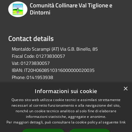
Comunità Collinare Val Tiglione e
Dintorni
Contact details
Montaldo Scarampi (AT) Via G.B. Binello, 85
Fiscal Code:
01273830057
Vat:
01273830057
IBAN:
IT20H0608510316000000020035
Phone:
0141953938
Pec:
unione.valtiglione.at@cert.legalmail.it
×
Informazioni sui cookie
Questo sito web utilizza cookie tecnici e assimilati strettamente
RSS
Ente convenzionato
necessari al corretto funzionamento e alla navigazione del sito,
nonché un cookie tecnico analitico al solo fine di elaborare
Accessibility
Astigov
informazioni statistiche, aggregate e anonime.
Privacy
Per maggiori dettagli, può consultare la cookie policy al seguente
link
Progetto
|
Convenzione
|
Cookie
Adesioni