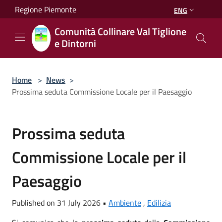
Salta al contenuto principale
Regione Piemonte
ENG
Comunità Collinare Val Tiglione
e Dintorni
Home
>
News
>
Prossima seduta Commissione Locale per il Paesaggio
Prossima seduta
Commissione Locale per il
Paesaggio
Published on 31 July 2026 •
Ambiente
,
Edilizia